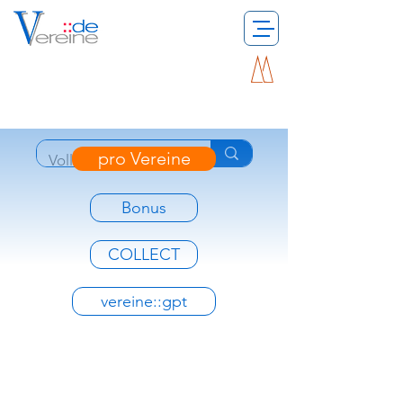
pro Vereine
Bonus
COLLECT
vereine::gpt