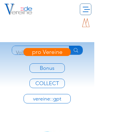
pro Vereine
Bonus
COLLECT
vereine::gpt