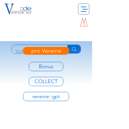
pro Vereine
Bonus
COLLECT
vereine::gpt