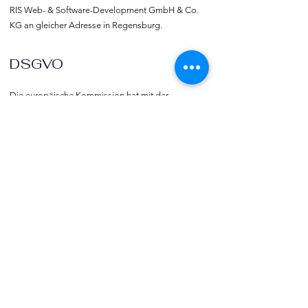
RIS Web- & Software-Development GmbH & Co. 
KG an gleicher Adresse in Regensburg.
DSGVO
Die europäische Kommission hat mit der 
Datenschutzgrund-verordnung (DSGVO) eine 
Vorlage geliefert, selbst darüber zu bestimmen, 
was mit den eigenen Daten passiert, verbunden 
mit dem Recht auf freie Meinungs-äußerung und 
Informations-freiheit.
COMMUNITY
Willkommen bei vereine::de.

Trete noch heute unserer Community bei und 
blicke hinter die Kulissen.  Verlinke deine Vereine 
und deine Organisation mit vereine::de.
TOURISMUS