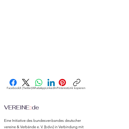
Facebook
X (Twitter)
WhatsApp
LinkedIn
Pinterest
Link kopieren
VEREINE
::
de
Eine Initiative des bundesver-bandes deutscher 
vereine & Verbände e. V. (bdvv) in Verbindung mit 