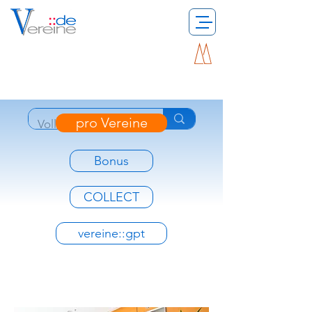
pro Vereine
Bonus
COLLECT
vereine::gpt