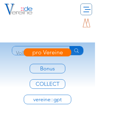
pro Vereine
Bonus
COLLECT
vereine::gpt