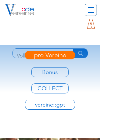
pro Vereine
Bonus
COLLECT
vereine::gpt