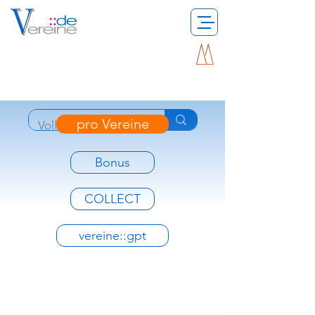
pro Vereine
Bonus
COLLECT
vereine::gpt