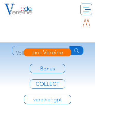
pro Vereine
Bonus
COLLECT
vereine::gpt