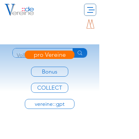
pro Vereine
Bonus
COLLECT
vereine::gpt