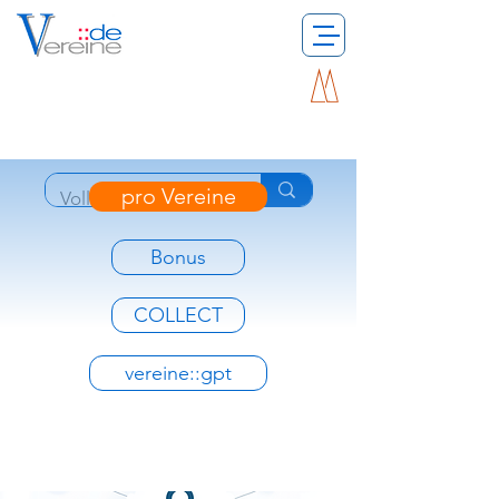
pro Vereine
Bonus
COLLECT
vereine::gpt