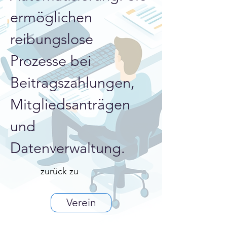
ermöglichen 
reibungslose 
Prozesse bei 
Beitragszahlungen, 
Mitgliedsanträgen 
und 
Datenverwaltung.
zurück zu
Verein