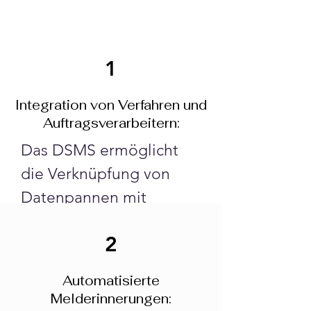
1
Integration von Verfahren und
Auftragsverarbeitern:
Das DSMS ermöglicht 
die Verknüpfung von 
Datenpannen mit 
relevanten Verfahren 
2
und 
Auftragsverarbeitern, 
Automatisierte
was eine ganzheitliche 
Melderinnerungen: