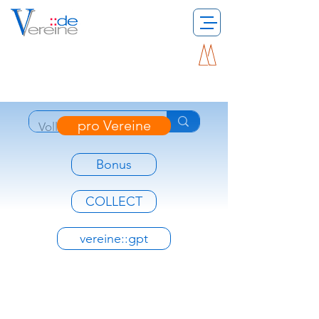
pro Vereine
Bonus
COLLECT
vereine::gpt