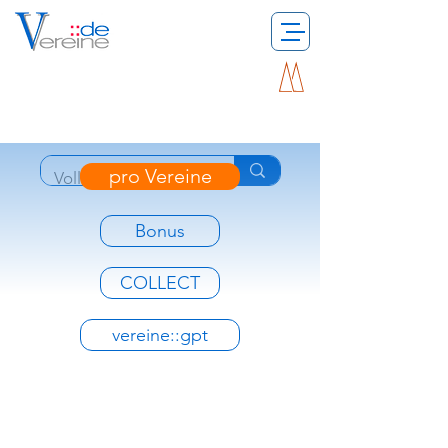
pro Vereine
Bonus
COLLECT
vereine::gpt