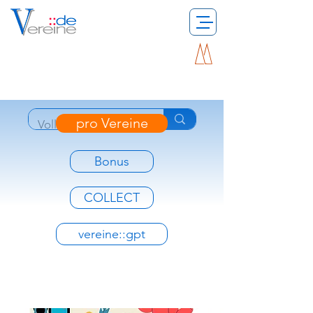
pro Vereine
Bonus
COLLECT
vereine::gpt