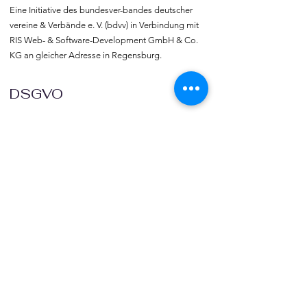
Eine Initiative des bundesver-bandes deutscher 
vereine & Verbände e. V. (bdvv) in Verbindung mit 
RIS Web- & Software-Development GmbH & Co. 
KG an gleicher Adresse in Regensburg.
DSGVO
Die europäische Kommission hat mit der 
Datenschutzgrund-verordnung (DSGVO) eine 
Vorlage geliefert, selbst darüber zu bestimmen, 
was mit den eigenen Daten passiert, verbunden 
mit dem Recht auf freie Meinungs-äußerung und 
Informations-freiheit.
COMMUNITY
Willkommen bei vereine::de.

Trete noch heute unserer Community bei und 
blicke hinter die Kulissen.  Verlinke deine Vereine 
und deine Organisation mit vereine::de.