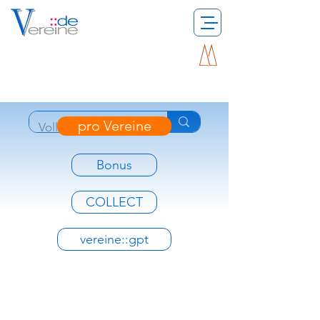
pro Vereine
Bonus
COLLECT
vereine::gpt