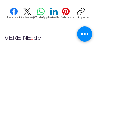
Facebook
X (Twitter)
WhatsApp
LinkedIn
Pinterest
Link kopieren
VEREINE
::
de
Eine Initiative des bundesver-bandes deutscher 
vereine & Verbände e. V. (bdvv) in Verbindung mit 
RIS Web- & Software-Development GmbH & Co. 
KG an gleicher Adresse in Regensburg.
DSGVO
Die europäische Kommission hat mit der 
Datenschutzgrund-verordnung (DSGVO) eine 
Vorlage geliefert, selbst darüber zu bestimmen, 
was mit den eigenen Daten passiert, verbunden 
mit dem Recht auf freie Meinungs-äußerung und 
Informations-freiheit.