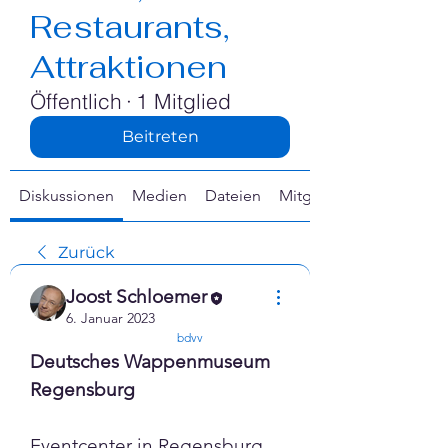
Γ
Restaurants,
Attraktionen
Öffentlich
·
1 Mitglied
Beitreten
Diskussionen
Medien
Dateien
Mitglieder
Zurück
Joost Schloemer
6. Januar 2023
confirmed
bdvv
Deutsches Wappenmuseum 
Regensburg
Eventcenter in Regensburg 