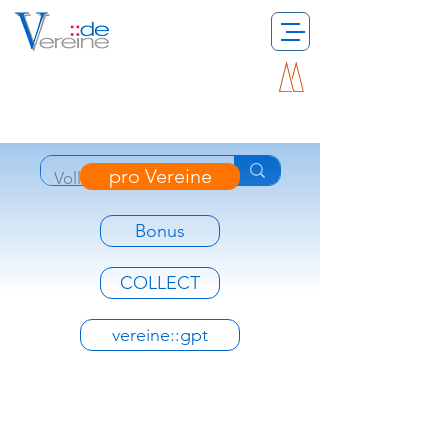
pro Vereine
Bonus
COLLECT
vereine::gpt