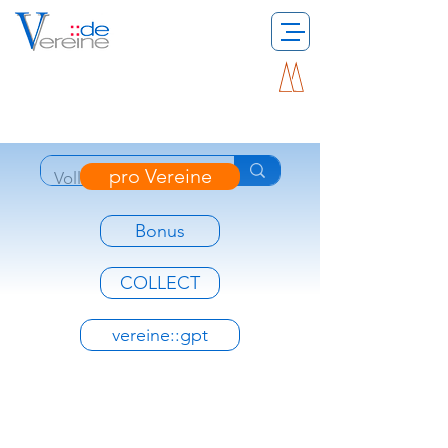
pro Vereine
Bonus
COLLECT
vereine::gpt