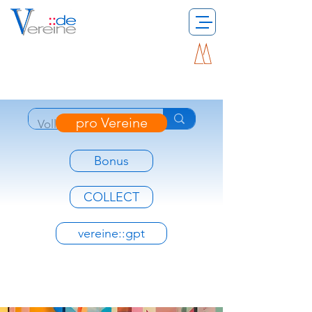
pro Vereine
Bonus
COLLECT
vereine::gpt