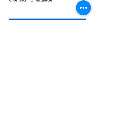
Öffentlich
·
2 Mitglieder
Beitreten
Finanzen im Verein
Öffentlich
·
5 Mitglieder
Beitreten
Mehr anzeigen