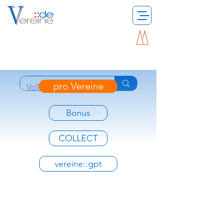
pro Vereine
Bonus
COLLECT
vereine::gpt