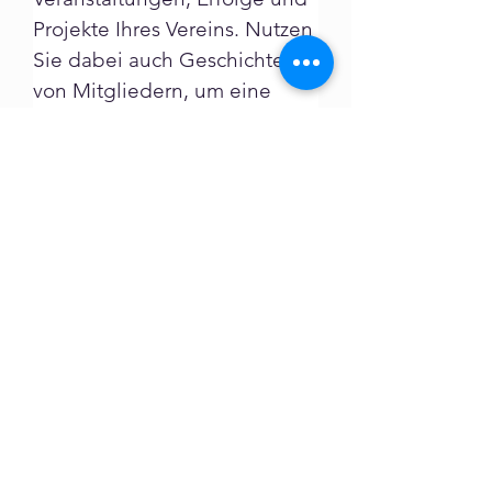
Projekte Ihres Vereins. Nutzen 
Sie dabei auch Geschichten 
von Mitgliedern, um eine 
persönliche Verbindung zu 
Ihrer Community aufzubauen 
und das Engagement zu 
fördern.
Interaktion mit der
Community
Die Interaktion mit Ihrer 
Community ist ein wichtiger 