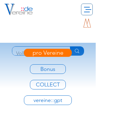
pro Vereine
Bonus
COLLECT
vereine::gpt