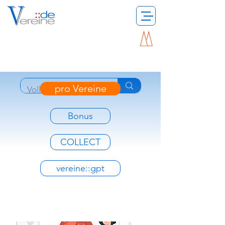
pro Vereine
Bonus
COLLECT
vereine::gpt