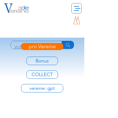
pro Vereine
Bonus
COLLECT
vereine::gpt