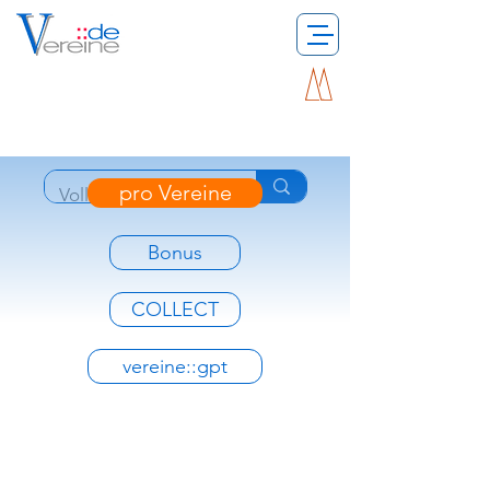
pro Vereine
Bonus
COLLECT
vereine::gpt