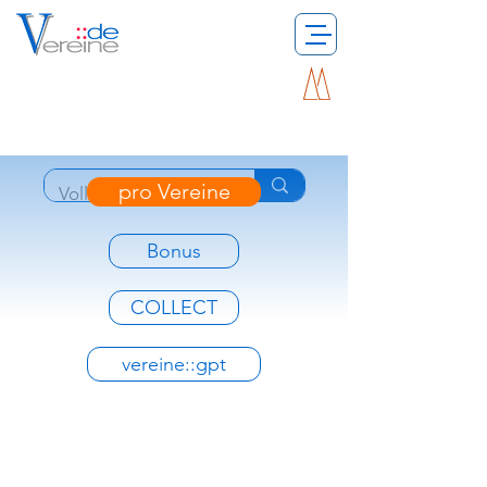
pro Vereine
Bonus
COLLECT
vereine::gpt