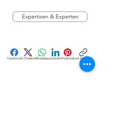
Expertisen & Experten
Facebook
X (Twitter)
WhatsApp
LinkedIn
Pinterest
Link kopieren
VEREINE
::
de
Eine Initiative des bundesver-bandes deutscher 
vereine & Verbände e. V. (bdvv) in Verbindung mit 
RIS Web- & Software-Development GmbH & Co. 
KG an gleicher Adresse in Regensburg.
DSGVO