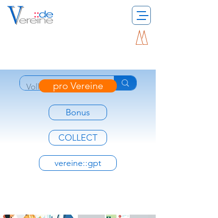
pro Vereine
Bonus
COLLECT
vereine::gpt