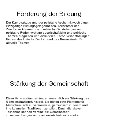
Förderung der Bildung
Der Karnevalszug und der politische Aschermittwoch bieten
einzigartige Bildungsgelegenheiten. Teilnehmer und
Zuschauer können durch satirische Darstellungen und
politische Reden wichtige gesellschaftliche und politische
Themen aufgreifen und diskutieren. Diese Veranstaltungen
fördern das kritische Denken und das Bewusstsein für
aktuelle Themen.
Stärkung der Gemeinschaft
Diese Veranstaltungen tragen wesentlich zur Stärkung des
Gemeinschaftsgefühls bei. Sie bieten eine Plattform für
Menschen, sich zu versammeln, gemeinsam zu feiern und
ihre kulturellen Traditionen zu teilen. Durch die aktive
Teilnahme können Vereine die Gemeinschaft
zusammenbringen und das soziale Netzwerk stärken.