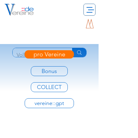
pro Vereine
Bonus
COLLECT
vereine::gpt