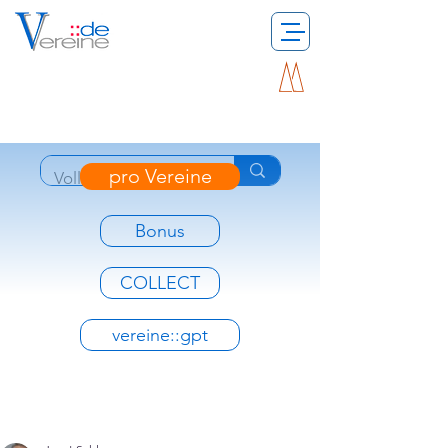
pro Vereine
Bonus
COLLECT
vereine::gpt