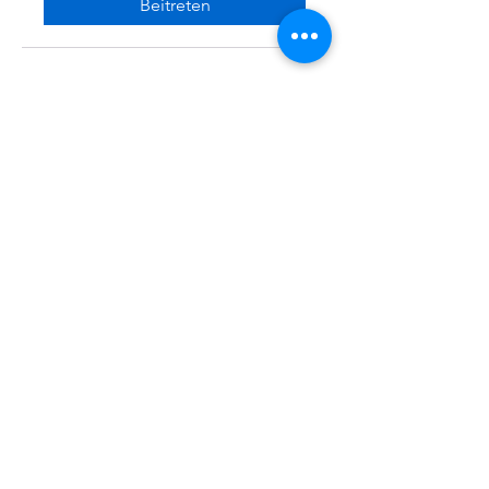
Beitreten
Facebook
X (Twitter)
WhatsApp
LinkedIn
Pinterest
Link kopieren
VEREINE
::
de
Eine Initiative des bundesver-bandes deutscher 
vereine & Verbände e. V. (bdvv) in Verbindung mit 
RIS Web- & Software-Development GmbH & Co. 
KG an gleicher Adresse in Regensburg.
DSGVO
Die europäische Kommission hat mit der 
Datenschutzgrund-verordnung (DSGVO) eine 