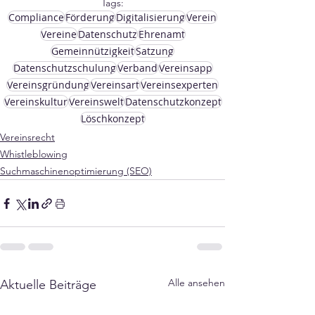
Tags:
Compliance
Förderung
Digitalisierung
Verein
Vereine
Datenschutz
Ehrenamt
Gemeinnützigkeit
Satzung
Datenschutzschulung
Verband
Vereinsapp
Vereinsgründung
Vereinsart
Vereinsexperten
Vereinskultur
Vereinswelt
Datenschutzkonzept
Löschkonzept
Vereinsrecht
Whistleblowing
Suchmaschinenoptimierung (SEO)
Alle ansehen
Aktuelle Beiträge