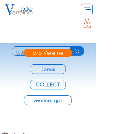
pro Vereine
Bonus
COLLECT
vereine::gpt