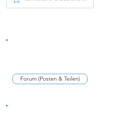
ehrenamtlich
Schulung | Pr
Forum (Posten & Teilen)