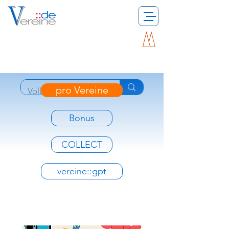
pro Vereine
Bonus
COLLECT
vereine::gpt