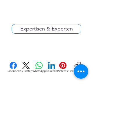
Expertisen & Experten
Facebook
X (Twitter)
WhatsApp
LinkedIn
Pinterest
Link kopieren
VEREINE
::
de
Eine Initiative des bundesver-bandes deutscher 
vereine & Verbände e. V. (bdvv) in Verbindung mit 
RIS Web- & Software-Development GmbH & Co. 
KG an gleicher Adresse in Regensburg.