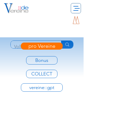
pro Vereine
Bonus
COLLECT
vereine::gpt