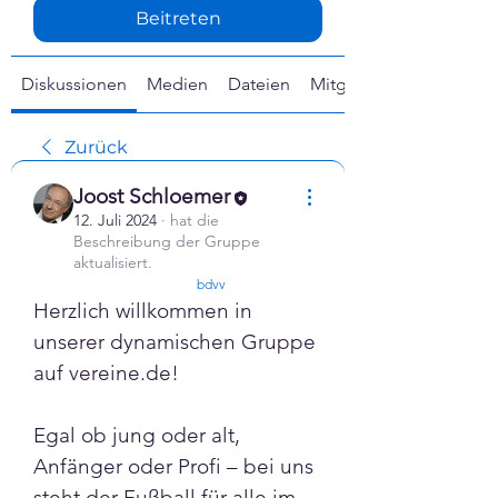
Γ
Beitreten
Diskussionen
Medien
Dateien
Mitglieder
Zurück
Joost Schloemer
12. Juli 2024
·
hat die
Beschreibung der Gruppe
aktualisiert.
confirmed
bdvv
Herzlich willkommen in 
unserer dynamischen Gruppe 
auf vereine.de! 
Egal ob jung oder alt, 
Anfänger oder Profi – bei uns 
steht der Fußball für alle im 