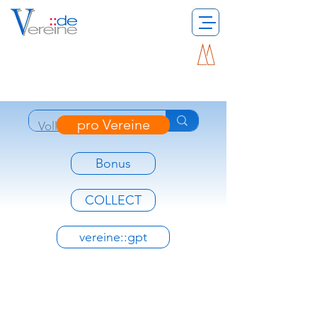
pro Vereine
Bonus
COLLECT
vereine::gpt